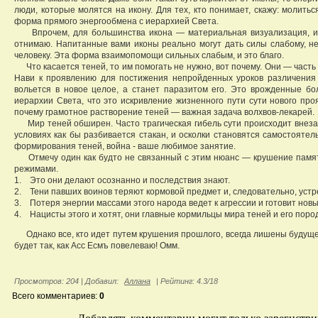
люди, которые молятся на икону. Для тех, кто понимает, скажу: молить
форма прямого энергообмена с иерархией Света.
Впрочем, для большинства икона — материальная визуализация, и 
отнимаю. Напитанные вами иконы реально могут дать силы слабому, не
человеку. Эта форма взаимопомощи сильных слабым, и это благо.
Что касается теней, то им помогать не нужно, вот почему. Они — часть 
Нави к проявлению для постижения непройденных уроков различения 
вольется в новое целое, а станет паразитом его. Это врожденные бо
иерархии Света, что это искривление жизненного пути сути нового про
почему грамотное растворение теней — важная задача волхвов-лекарей.
Мир теней обширен. Часто трагическая гибель сути происходит внезапн
условиях как бы разбивается стакан, и осколки становятся самостояте
формирования теней, война - ваше любимое занятие.
Отмечу один как будто не связанный с этим нюанс — крушение памят
режимами.
1. Это они делают осознанно и последствия знают.
2. Тени павших воинов теряют кормовой предмет и, следовательно, уст
3. Потеря энергии массами этого народа ведет к агрессии и готовит нов
4. Нацисты этого и хотят, они главные кормильцы мира теней и его поро
Однако все, кто идет путем крушения прошлого, всегда лишены будущег
будет так, как Асс Есмъ повелеваю! Омм.
Просмотров
: 204 |
Добавил
:
Аллана
|
Рейтинг
:
4.3
/
18
Всего комментариев
:
0