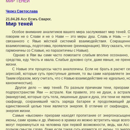
МИР ТЕНЕЙ
Через Светослава
21.04.26 Асс Есмъ Сварог.
Мир теней
Особое внимание аналитиков вашего мира заслуживает мир теней. Оче
говорим не о Слави и не о Нави — это миры душ. Славь и Навь — эт
связанного с Явью жёсткой системой взаимодействия. Сокращенно
взаимопомощь, подготовка, проявление (реинкарнация). Могу сказать, что
гармоничны со Славью, но паразитичны с Навью).
Однако в Яви вы сами часто помогаете слабым вполне осознанно, д
средства, еду. Честь и хвала. Слабые духовно сути, даже явные, не пре
жизни.
С Навью эти процессы часто аналогичны. Если не брать в расчет сек
агрессий, которые суть преступные деяния, то вы сами направляете э
Таким образом, могу считать, что с Навью взаимодействие не идеально, но
каноничностью).
Другое дело — мир теней. По разным причинам тени, призраки и
подпространстве Яви — астрале. Как правило, это не души, а астра
(манкуртам), которые суть тела, лишенные души и духа, эти тени не яв
скафандр, сохранивший часть заряда батареи и продолжающий де
единственной целью тени является энергия. В отличие от скафандра,
энергия жизни.
Самые «высокие» призраки находят пропитание от энергонасыщенны
иконы, сами храмы и др. Именно в храмах их можно встретить чаще всего
могут перекинуться на человека при первой возможности, ведь, как Ас
полном смысле слова. Даже если такая суть кормится от иконы, то энер