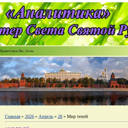
Приветствую Вас
,
Гость
Главная
»
2026
»
Апрель
»
28
» Мир теней