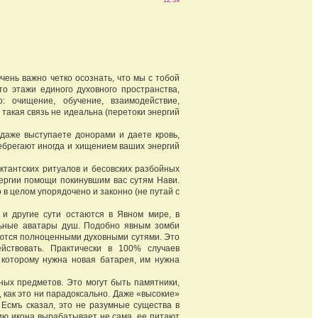
12:39
нь важно четко осознать, что мы с тобой
о этажи единого духовного пространства,
: очищение, обучение, взаимодействие,
 такая связь не идеальна (перетоки энергий
аже выступаете донорами и даете кровь,
небрегают иногда и хищением ваших энергий
тантских ритуалов и бесовских разбойных
нергии помощи покинувшим вас сутям Нави.
 в целом упорядочено и законно (не путай с
 другие сути остаются в Явном мире, в
льные аватары душ. Подобно явным зомби
ляются полноценными духовными сутями. Это
йствовать. Практически в 100% случаев
 которому нужна новая батарея, им нужна
х предметов. Это могут быть памятники,
, как это ни парадоксально. Даже «высокие»
с Есмъ сказал, это не разумные существа в
гию икона вырабатывает не сама, ее питают