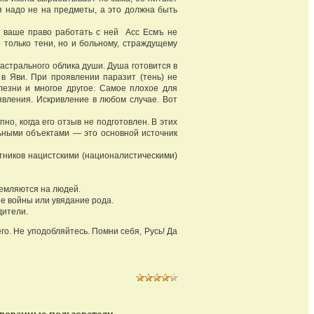
ся надо не на предметы, а это должна быть
ваше право работать с ней Асс Есмъ не
 только тени, но и больному, страждущему
астрального облика души. Душа готовится в
в Яви. При проявлении паразит (тень) не
лезни и многое другое. Самое плохое для
явления. Искривление в любом случае. Вот
о, когда его отзыв не подготовлен. В этих
льными объектами — это основной источник
ников нацистскими (националистическими)
ремляются на людей.
ые войны или увядание рода.
дители.
о. Не уподобляйтесь. Помни себя, Русь! Да