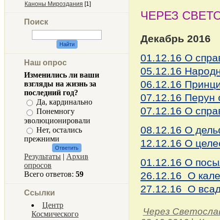
Каноны Мироздания
[1]
ЧЕРЕЗ СВЕТ
Поиск
Декабрь 2016
01.12.16 О спра
Наш опрос
05.12.16 Наро
Изменились ли ваши
06.12.16 Принц
взгляды на жизнь за
последний год?
07.12.16 Перун 
Да, кардинально
07.12.16 О спр
Понемногу
эволюционировали
08.12.16 О дел
Нет, остались
прежними
12.12.16 О цел
Результаты
|
Архив
01.12.16 О пос
опросов
Всего ответов:
59
26.12.16 О кал
27.12.16 О вса
Ссылки
Центр
Через Светосла
Космического