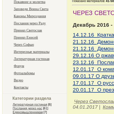
Показано материалов
:
41-50
Покаяние и молитва
Заповеди Воина Света
ЧЕРЕЗ СВЕТ
Каноны Мироздания
Послания через Раду
Декабрь 2016 -
Принял Светослав
14.12.16 Кратка
Принял Енисей
21.12.16 Демон
Через Софью
21.12.16 Демон
Интересные материалы
29.12.16 О ржа
Литературная гостиная
23.12.16 Посла
Форум
12.01.17 О ком
Фотоальбомы
09.01.17 О друз
Видео
17.01.17 О рус
Контакты
20.01.17 О пре
Категории раздела
Через Светосла
Литературная гостиная
[6]
04.01.2017
|
Комм
Послания через нас
[61]
Единомышленникам
[7]