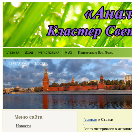
Главная
Вход
Регистрация
RSS
Приветствую Вас
,
Гость
СВЯТАЯ РУСЬ
МОСКВА
Меню сайта
Главная
»
Статьи
Новости
Всего материалов в каталог